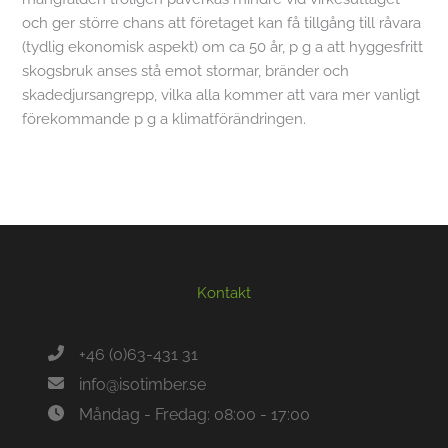
och ger större chans att företaget kan få tillgång till råvara
(tydlig ekonomisk aspekt) om ca 50 år, p g a att hyggesfritt
skogsbruk anses stå emot stormar, bränder och
skadedjursangrepp, vilka alla kommer att vara mer vanligt
förekommande p g a klimatförändringen.
Kontakt
+46 (0)63-431 31
info@isotimber.se
Måndag - Fredag: 08:00 - 17:00