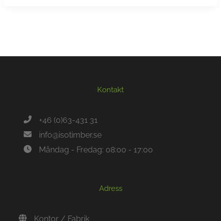
Kontakt
+46 (0)63-431 31
info@isotimber.se
Måndag - Fredag: 08:00 - 17:00
Adress
Kontor / Fabrik