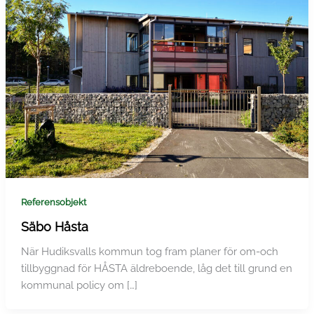
Referensobjekt
Säbo Håsta
När Hudiksvalls kommun tog fram planer för om-och
tillbyggnad för HÅSTA äldreboende, låg det till grund en
kommunal policy om […]