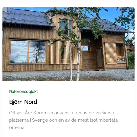
Referensobjekt
Björn Nord
Ottsjö i Åre Kommun är kanske en av de vackraste
platserna i Sverige och en av de mest Isotimbertäta
orterna