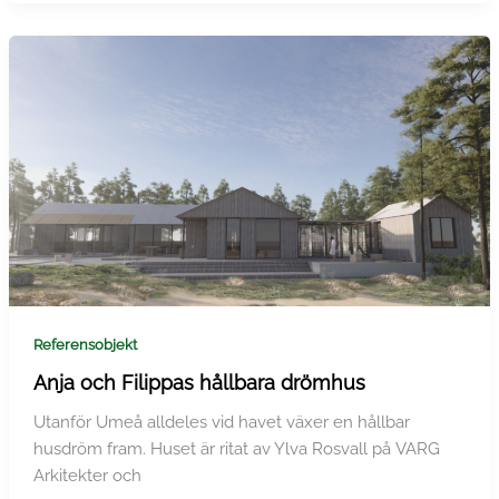
Referensobjekt
Anja och Filippas hållbara drömhus
Utanför Umeå alldeles vid havet växer en hållbar
husdröm fram. Huset är ritat av Ylva Rosvall på VARG
Arkitekter och