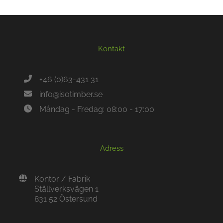
Kontakt
+46 (0)63-431 31
info@isotimber.se
Måndag - Fredag: 08:00 - 17:00
Adress
Kontor / Fabrik
Ställverksvägen 1
831 52 Östersund